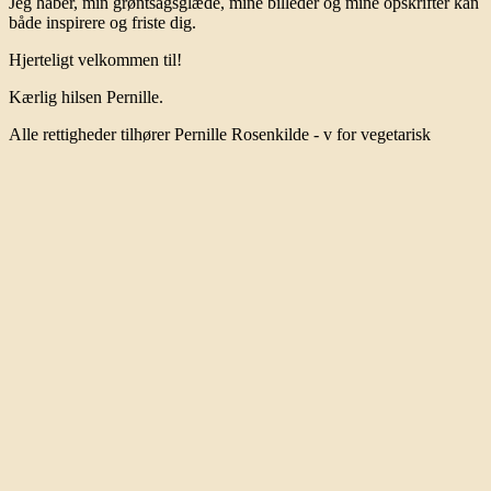
Jeg håber, min grøntsagsglæde, mine billeder og mine opskrifter kan
både inspirere og friste dig.
Hjerteligt velkommen til!
Kærlig hilsen Pernille.
Alle rettigheder tilhører Pernille Rosenkilde - v for vegetarisk