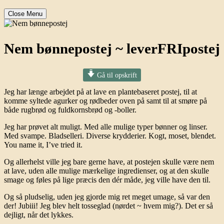
Close Menu
Nem bønnepostej ~ leverFRIpostej
Gå til opskrift
Jeg har længe arbejdet på at lave en plantebaseret postej, til at
komme syltede agurker og rødbeder oven på samt til at smøre på
både rugbrød og fuldkornsbrød og -boller.
Jeg har prøvet alt muligt. Med alle mulige typer bønner og linser.
Med svampe. Bladselleri. Diverse krydderier. Kogt, moset, blendet.
You name it, I’ve tried it.
Og allerhelst ville jeg bare gerne have, at postejen skulle være nem
at lave, uden alle mulige mærkelige ingredienser, og at den skulle
smage og føles på lige præcis den dér måde, jeg ville have den til.
Og så pludselig, uden jeg gjorde mig ret meget umage, så var den
der! Jubiii! Jeg blev helt tosseglad (nørdet ~ hvem mig?). Det er så
dejligt, når det lykkes.