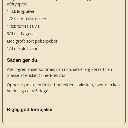
afdryppes)
1
tsk
løgpulver
1/2
tsk
muskatpulver
1
tsk
tørret salvie
3/4
tsk
flagesalt
Lidt groft sort peberpeber
1/4
dl
koldt vand
Sådan gør du
Alle ingredienser kommes i en minihakker og køres til en
masse af ønsket finhed/tekstur.
Opbevar postejen i lukket beholder i køleskab, hvor den kan
holde sig ca. 4-5 dage.
Rigtig god fornøjelse