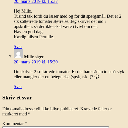
20. marts 2019 kl. 15:37
Hej Mille.
Tusind tak fordi du læser med og for dit spørgsmål. Det er 2
stk soltørrede tomater størrelse. Jeg skriver det ind i
opskriften, så der ikke skal være i tvivl om det.
Hav en god dag.
Kærlig hilsen Pernille.
Svar
Mille
siger:
20. marts 2019 kl. 15:30
Du skriver 2 soltørrede tomater. Er det bare sådan to små styk
eller mangler der en betegnelse (spsk, tsk..)? 🙂
Svar
Skriv et svar
Din e-mailadresse vil ikke blive publiceret.
Krævede felter er
markeret med
*
Kommentar
*