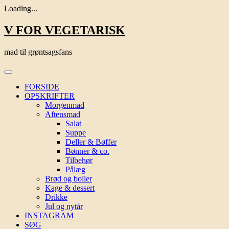
Loading...
Skip
V FOR VEGETARISK
to
content
mad til grøntsagsfans
FORSIDE
OPSKRIFTER
Morgenmad
Aftensmad
Salat
Suppe
Deller & Bøffer
Bønner & co.
Tilbehør
Pålæg
Brød og boller
Kage & dessert
Drikke
Jul og nytår
INSTAGRAM
SØG