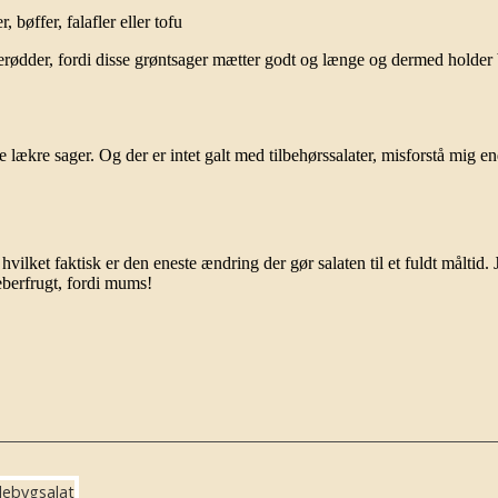
, bøffer, falafler eller tofu
rødder, fordi disse grøntsager mætter godt og længe og dermed holder bl
ækre sager. Og der er intet galt med tilbehørssalater, misforstå mig ende
, hvilket faktisk er den eneste ændring der gør salaten til et fuldt måltid.
peberfrugt, fordi mums!