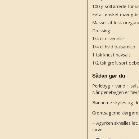
100
g
soltørrede toma
Feta i ønsket mængde
Masser af frisk oregan
Dressing:
1/4
dl
olivenolie
1/4
dl
hvid balsamico
1
tsk
knust havsalt
1/2
tsk
groft sort pebe
Sådan gør du
Perlebyg + vand + salt
Når perlebygen er færd
Bønnerne skylles og d
Grøntsagerne klargøre
~ Agurken skrælles let,
farve