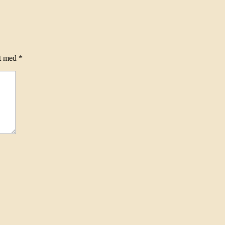
et med
*