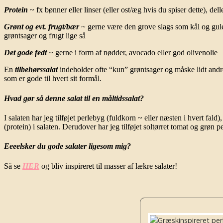
Protein
~ fx bønner eller linser (eller ost/æg hvis du spiser dette), deller
Grønt og evt. frugt/bær
~ gerne være den grove slags som kål og gule
grøntsager og frugt lige så
Det gode fedt
~ gerne i form af nødder, avocado eller god olivenolie
En
tilbehørssalat
indeholder ofte “kun” grøntsager og måske lidt andre l
som er gode til hvert sit formål.
Hvad gør så denne salat til en måltidssalat?
I salaten har jeg tilføjet perlebyg (fuldkorn ~ eller næsten i hvert fald)
(protein) i salaten. Derudover har jeg tilføjet soltørret tomat og grøn 
Eeeelsker du gode salater ligesom mig?
Så se
HER
og bliv inspireret til masser af lækre salater!