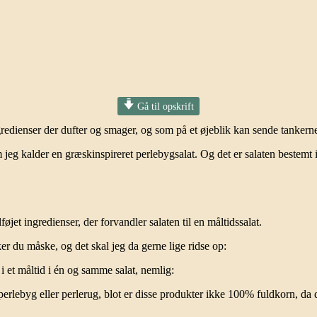
Gå til opskrift
gredienser der dufter og smager, og som på et øjeblik kan sende tankerne
om jeg kalder en græskinspireret perlebygsalat. Og det er salaten bestemt
føjet ingredienser, der forvandler salaten til en måltidssalat.
er du måske, og det skal jeg da gerne lige ridse op:
i et måltid i én og samme salat, nemlig:
rlebyg eller perlerug, blot er disse produkter ikke 100% fuldkorn, da de