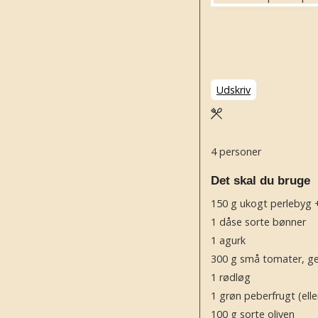
Udskriv
4
personer
Det skal du bruge
150
g
ukogt perlebyg +
1
dåse sorte bønner
1
agurk
300
g
små tomater, g
1
rødløg
1
grøn peberfrugt
(ell
100
g
sorte oliven