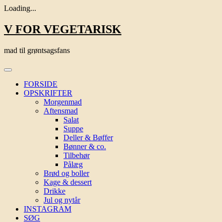
Loading...
Skip
V FOR VEGETARISK
to
content
mad til grøntsagsfans
FORSIDE
OPSKRIFTER
Morgenmad
Aftensmad
Salat
Suppe
Deller & Bøffer
Bønner & co.
Tilbehør
Pålæg
Brød og boller
Kage & dessert
Drikke
Jul og nytår
INSTAGRAM
SØG