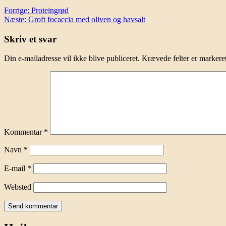
Indlægsnavigation
Forrige:
Proteingrød
Næste:
Groft focaccia med oliven og havsalt
Skriv et svar
Din e-mailadresse vil ikke blive publiceret.
Krævede felter er marker
Kommentar
*
Navn
*
E-mail
*
Websted