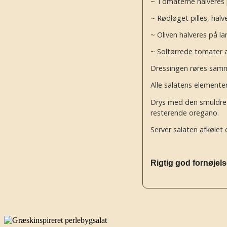
~ Tomaterne halveres 
~ Rødløget pilles, hal
~ Oliven halveres på l
~ Soltørrede tomater a
Dressingen røres sam
Alle salatens elemente
Drys med den smuldret 
resterende oregano.
Server salaten afkøle
Rigtig god fornøjel