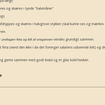
på langs
veres og skæres i tynde "halvmåner"
angs
fdryppes og skæres i halvgrove stykker (skal kunne ses og mærkes i
men.
r
vendes grundigt sammen.
undtagen feta og lidt af oreganoen
feta (vend den ikke i da det forringer salatens udseende lidt) og 
t og gerne sammen med godt brød og et glas kold hvidvin.
se