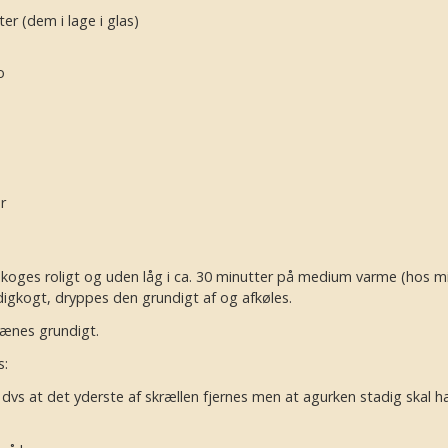
ter
(dem i lage i glas)
o
r
 koges roligt og uden låg i ca. 30 minutter på medium varme (hos mig 
igkogt, dryppes den grundigt af og afkøles.
rænes grundigt.
s:
 dvs at det yderste af skrællen fjernes men at agurken stadig skal h