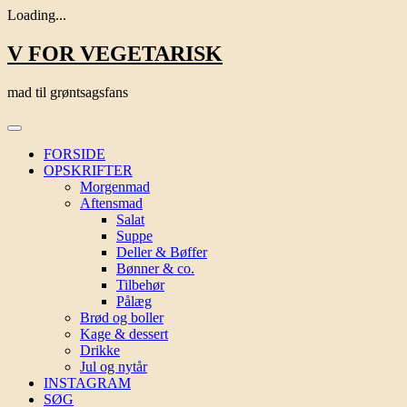
Loading...
Skip
V FOR VEGETARISK
to
content
mad til grøntsagsfans
FORSIDE
OPSKRIFTER
Morgenmad
Aftensmad
Salat
Suppe
Deller & Bøffer
Bønner & co.
Tilbehør
Pålæg
Brød og boller
Kage & dessert
Drikke
Jul og nytår
INSTAGRAM
SØG