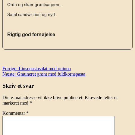
Ordn og skær grøntsagerne.
Saml sandwichen og nyd.
Rigtig god fornøjelse
Indlægsnavigation
Forrige:
Linsepastasalat med quinoa
Næste:
Gratineret grønt med fuldkornspasta
Skriv et svar
Din e-mailadresse vil ikke blive publiceret.
Krævede felter er
markeret med
*
Kommentar
*