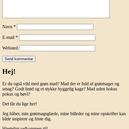
Navn
*
E-mail
*
Websted
Hej!
Er du også vild med grøn mad? Mad der er fuld af grøntsager og
smag? Godt brød og et stykke hyggelig kage? Mad uden hokus
pokus og bøvl?
Det får du lige her!
Jeg håber, min grøntsagsglæde, mine billeder og mine opskrifter kan
både inspirere og friste dig.
Hjerteligt velkommen til!