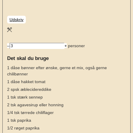
Udskriv
–
+
personer
Det skal du bruge
1
dåse
bønner efter ønske, gerne et mix, også gerne
chilibønner
1
dåse
hakket tomat
2
spsk
æblecidereddike
1
tsk
stærk sennep
2
tsk
agavesirup eller honning
1/4
tsk
tørrede chiliflager
1
tsk
paprika
1/2
røget paprika