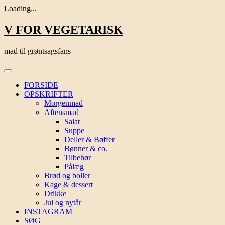
Loading...
Skip
V FOR VEGETARISK
to
content
mad til grøntsagsfans
FORSIDE
OPSKRIFTER
Morgenmad
Aftensmad
Salat
Suppe
Deller & Bøffer
Bønner & co.
Tilbehør
Pålæg
Brød og boller
Kage & dessert
Drikke
Jul og nytår
INSTAGRAM
SØG