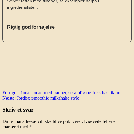
Server retten med tilbehør, se eksempler herpå i
ingredienslisten.
Rigtig god fornøjelse
Indlægsnavigation
Forrige:
Tomatspread med bønner, sesamfrø og frisk basilikum
Næste:
Jordbærsmoothie milkshake style
Skriv et svar
Din e-mailadresse vil ikke blive publiceret.
Krævede felter er
markeret med
*