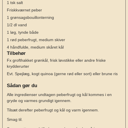
1
tsk
salt
Friskkværnet peber
1
grønsagsbouillonterning
1/2
dl
vand
1
løg, tynde både
1
rød peberfrugt, medium skiver
4
håndfulde, medium skåret kål
Tilbehør
Fx grofthakket grønkål, frisk løvstikke eller andre friske
krydderurter
Evt. Spejlæg, kogt quinoa (gerne rød eller sort) eller brune ris
Sådan gør du
Alle ingredienser undtagen peberfrugt og kål kommes i en
gryde og varmes grundigt igennem.
Tilsæt derefter peberfrugt og kål og varm igennem.
Smag til.