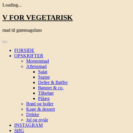
Loading...
Skip
V FOR VEGETARISK
to
content
mad til grøntsagsfans
FORSIDE
OPSKRIFTER
Morgenmad
Aftensmad
Salat
Suppe
Deller & Bøffer
Bønner & co.
Tilbehør
Pålæg
Brød og boller
Kage & dessert
Drikke
Jul og nytår
INSTAGRAM
SØG