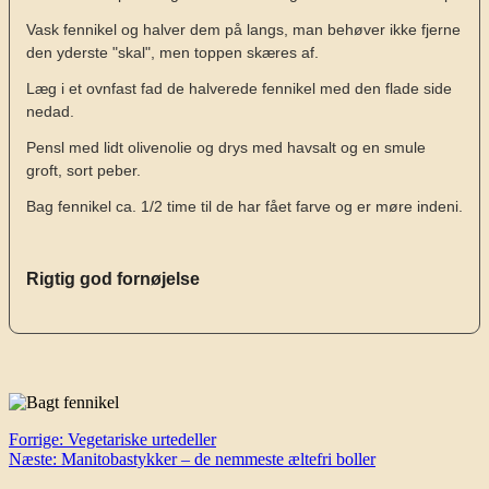
Vask fennikel og halver dem på langs, man behøver ikke fjerne
den yderste "skal", men toppen skæres af.
Læg i et ovnfast fad de halverede fennikel med den flade side
nedad.
Pensl med lidt olivenolie og drys med havsalt og en smule
groft, sort peber.
Bag fennikel ca. 1/2 time til de har fået farve og er møre indeni.
Rigtig god fornøjelse
Indlægsnavigation
Forrige:
Vegetariske urtedeller
Næste:
Manitobastykker – de nemmeste æltefri boller