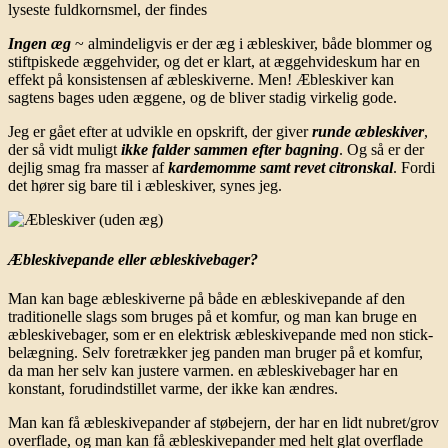
lyseste fuldkornsmel, der findes
Ingen æg
~ almindeligvis er der æg i æbleskiver, både blommer og
stiftpiskede æggehvider, og det er klart, at æggehvideskum har en
effekt på konsistensen af æbleskiverne. Men! Æbleskiver kan
sagtens bages uden æggene, og de bliver stadig virkelig gode.
Jeg er gået efter at udvikle en opskrift, der giver
runde æbleskiver
,
der så vidt muligt
ikke falder sammen efter bagning
. Og så er der
dejlig smag fra masser af
kardemomme samt revet citronskal
. Fordi
det hører sig bare til i æbleskiver, synes jeg.
Æbleskivepande eller æbleskivebager?
Man kan bage æbleskiverne på både en æbleskivepande af den
traditionelle slags som bruges på et komfur, og man kan bruge en
æbleskivebager, som er en elektrisk æbleskivepande med non stick-
belægning. Selv foretrækker jeg panden man bruger på et komfur,
da man her selv kan justere varmen. en æbleskivebager har en
konstant, forudindstillet varme, der ikke kan ændres.
Man kan få æbleskivepander af støbejern, der har en lidt nubret/grov
overflade, og man kan få æbleskivepander med helt glat overflade