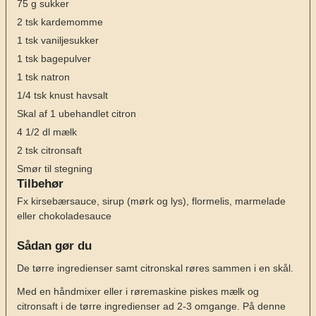
75
g
sukker
2
tsk
kardemomme
1
tsk
vaniljesukker
1
tsk
bagepulver
1
tsk
natron
1/4
tsk
knust havsalt
Skal af 1 ubehandlet citron
4 1/2
dl
mælk
2
tsk
citronsaft
Smør til stegning
Tilbehør
Fx kirsebærsauce, sirup (mørk og lys), flormelis, marmelade
eller chokoladesauce
Sådan gør du
De tørre ingredienser samt citronskal røres sammen i en skål.
Med en håndmixer eller i røremaskine piskes mælk og
citronsaft i de tørre ingredienser ad 2-3 omgange. På denne