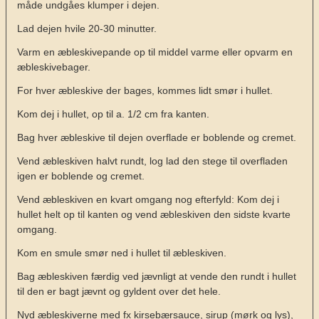
måde undgåes klumper i dejen.
Lad dejen hvile 20-30 minutter.
Varm en æbleskivepande op til middel varme eller opvarm en
æbleskivebager.
For hver æbleskive der bages, kommes lidt smør i hullet.
Kom dej i hullet, op til a. 1/2 cm fra kanten.
Bag hver æbleskive til dejen overflade er boblende og cremet.
Vend æbleskiven halvt rundt, log lad den stege til overfladen
igen er boblende og cremet.
Vend æbleskiven en kvart omgang nog efterfyld: Kom dej i
hullet helt op til kanten og vend æbleskiven den sidste kvarte
omgang.
Kom en smule smør ned i hullet til æbleskiven.
Bag æbleskiven færdig ved jævnligt at vende den rundt i hullet
til den er bagt jævnt og gyldent over det hele.
Nyd æbleskiverne med fx kirsebærsauce, sirup (mørk og lys),