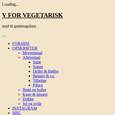
Loading...
Skip
V FOR VEGETARISK
to
content
mad til grøntsagsfans
FORSIDE
OPSKRIFTER
Morgenmad
Aftensmad
Salat
Suppe
Deller & Bøffer
Bønner & co.
Tilbehør
Pålæg
Brød og boller
Kage & dessert
Drikke
Jul og nytår
INSTAGRAM
SØG