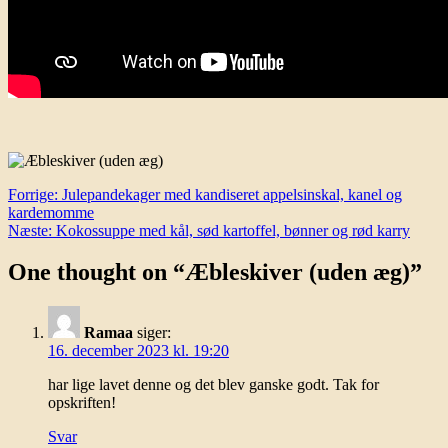
Indlægsnavigation
Forrige:
Julepandekager med kandiseret appelsinskal, kanel og
kardemomme
Næste:
Kokossuppe med kål, sød kartoffel, bønner og rød karry
One thought on “
Æbleskiver (uden æg)
”
Ramaa
siger:
16. december 2023 kl. 19:20
har lige lavet denne og det blev ganske godt. Tak for
opskriften!
Svar