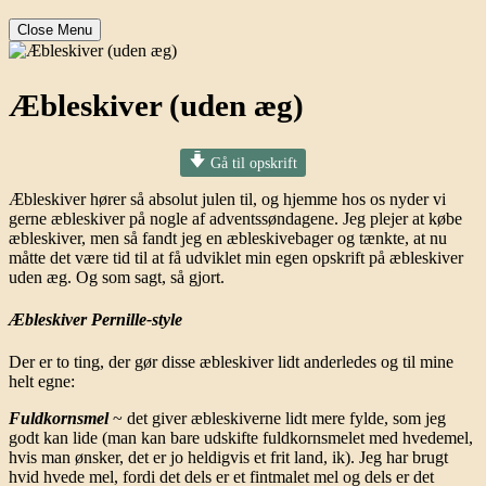
Close Menu
Æbleskiver (uden æg)
Gå til opskrift
Æbleskiver hører så absolut julen til, og hjemme hos os nyder vi
gerne æbleskiver på nogle af adventssøndagene. Jeg plejer at købe
æbleskiver, men så fandt jeg en æbleskivebager og tænkte, at nu
måtte det være tid til at få udviklet min egen opskrift på æbleskiver
uden æg. Og som sagt, så gjort.
Æbleskiver Pernille-style
Der er to ting, der gør disse æbleskiver lidt anderledes og til mine
helt egne:
Fuldkornsmel
~ det giver æbleskiverne lidt mere fylde, som jeg
godt kan lide (man kan bare udskifte fuldkornsmelet med hvedemel,
hvis man ønsker, det er jo heldigvis et frit land, ik). Jeg har brugt
hvid hvede mel, fordi det dels er et fintmalet mel og dels er det