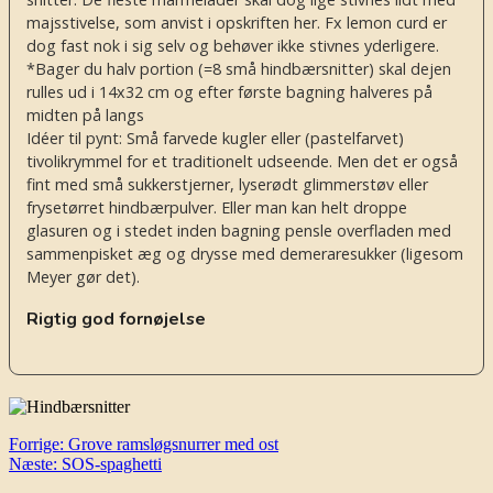
majsstivelse, som anvist i opskriften her. Fx lemon curd er
dog fast nok i sig selv og behøver ikke stivnes yderligere.
*Bager du halv portion (=8 små hindbærsnitter) skal dejen
rulles ud i 14x32 cm og efter første bagning halveres på
midten på langs
Idéer til pynt: Små farvede kugler eller (pastelfarvet)
tivolikrymmel for et traditionelt udseende. Men det er også
fint med små sukkerstjerner, lyserødt glimmerstøv eller
frysetørret hindbærpulver. Eller man kan helt droppe
glasuren og i stedet inden bagning pensle overfladen med
sammenpisket æg og drysse med demeraresukker (ligesom
Meyer gør det).
Rigtig god fornøjelse
Indlægsnavigation
Forrige:
Grove ramsløgsnurrer med ost
Næste:
SOS-spaghetti