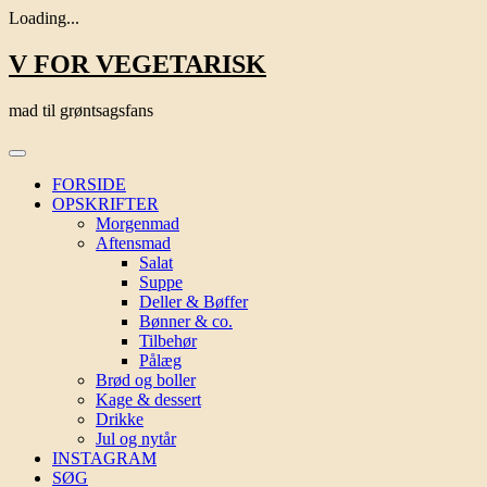
Loading...
Skip
V FOR VEGETARISK
to
content
mad til grøntsagsfans
FORSIDE
OPSKRIFTER
Morgenmad
Aftensmad
Salat
Suppe
Deller & Bøffer
Bønner & co.
Tilbehør
Pålæg
Brød og boller
Kage & dessert
Drikke
Jul og nytår
INSTAGRAM
SØG