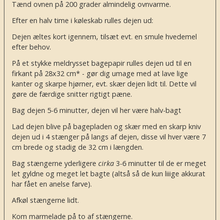
Tænd ovnen på 200 grader almindelig ovnvarme.
Efter en halv time i køleskab rulles dejen ud:
Dejen æltes kort igennem, tilsæt evt. en smule hvedemel
efter behov.
På et stykke meldrysset bagepapir rulles dejen ud til en
firkant på 28x32 cm* - gør dig umage med at lave lige
kanter og skarpe hjørner, evt. skær dejen lidt til. Dette vil
gøre de færdige snitter rigtigt pæne.
Bag dejen 5-6 minutter, dejen vil her være halv-bagt
Lad dejen blive på bagepladen og skær med en skarp kniv
dejen ud i 4 stænger på langs af dejen, disse vil hver være 7
cm brede og stadig de 32 cm i længden.
Bag stængerne yderligere
cirka
3-6 minutter til de er meget
let gyldne og meget let bagte (altså så de kun liiige akkurat
har fået en anelse farve).
Afkøl stængerne lidt.
Kom marmelade på to af stængerne.