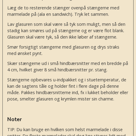
Læg de to resterende stænger ovenpå stængerne med
marmelade på (ala en sandwich). Tryk let sammen.
Lav glasuren som skal være så tyk som muligt, men så den
stadig kan smøres ud på stængerne og er være flot blank.
Glasuren skal være tyk, så den ikke løber af stængerne.
Smør forsigtigt stængerne med glasuren og drys straks
med ønsket pynt.
Skær stængerne ud i små hindbærsnitter med en bredde på
4 cm, hvilket giver 8 små hindbærsnitter pr. stang.
Stængerne opbevares u-indpakket og i stuetemperatur, de
kan de sagtens tåle og holder fint i flere dage på denne
måde. Pakkes hindbærsnitterne ind, fx i lukket beholder eller
pose, smelter glasuren og krymlen mister sin charme.
Noter
TIP: Du kan bruge en hvilken som helst marmelade i disse
snitter. De fleste marmelader skal dog lige stivnes lidt med