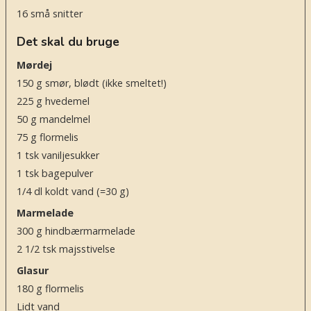
16
små snitter
Det skal du bruge
Mørdej
150
g
smør, blødt (ikke smeltet!)
225
g
hvedemel
50
g
mandelmel
75
g
flormelis
1
tsk
vaniljesukker
1
tsk
bagepulver
1/4
dl
koldt vand
(=30 g)
Marmelade
300
g
hindbærmarmelade
2 1/2
tsk
majsstivelse
Glasur
180
g
flormelis
Lidt vand