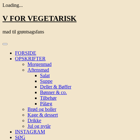
Loading...
Skip
V FOR VEGETARISK
to
content
mad til grøntsagsfans
FORSIDE
OPSKRIFTER
Morgenmad
Aftensmad
Salat
Suppe
Deller & Bøffer
Bønner & co.
Tilbehør
Pålæg
Brød og boller
Kage & dessert
Drikke
Jul og nytår
INSTAGRAM
SØG