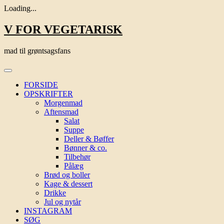
Loading...
Skip
V FOR VEGETARISK
to
content
mad til grøntsagsfans
FORSIDE
OPSKRIFTER
Morgenmad
Aftensmad
Salat
Suppe
Deller & Bøffer
Bønner & co.
Tilbehør
Pålæg
Brød og boller
Kage & dessert
Drikke
Jul og nytår
INSTAGRAM
SØG