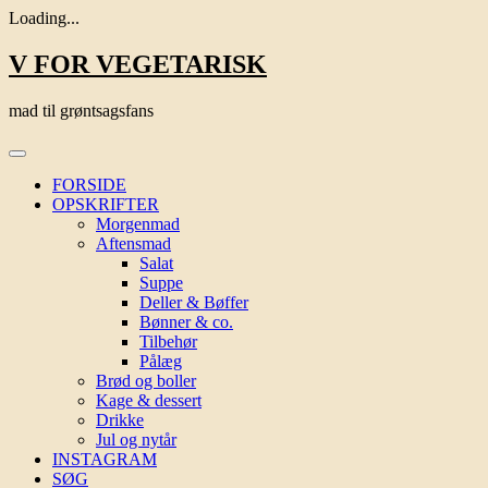
Loading...
Skip
V FOR VEGETARISK
to
content
mad til grøntsagsfans
FORSIDE
OPSKRIFTER
Morgenmad
Aftensmad
Salat
Suppe
Deller & Bøffer
Bønner & co.
Tilbehør
Pålæg
Brød og boller
Kage & dessert
Drikke
Jul og nytår
INSTAGRAM
SØG